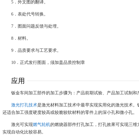
5．外文图的翻译。
6．表处代号转换。
7．图面问题反馈与处埋。
8．材料。
9．品质要求与工艺要求。
10．正式发行图面，须加盖品质控制章
应用
钣金车间加工部件的加工步骤为：产品前期试验、产品加工试制和
激光打孔技术
是激光材料加工技术中最早实现实用化的激光技术。
还适合加工强度硬度较高或较脆较软材料的零件上的深小孔和微小孔。
激光可实现
燃气轮机
的燃烧器部件打孔加工，打孔效果可实现三维方
实现自动化比较容易。