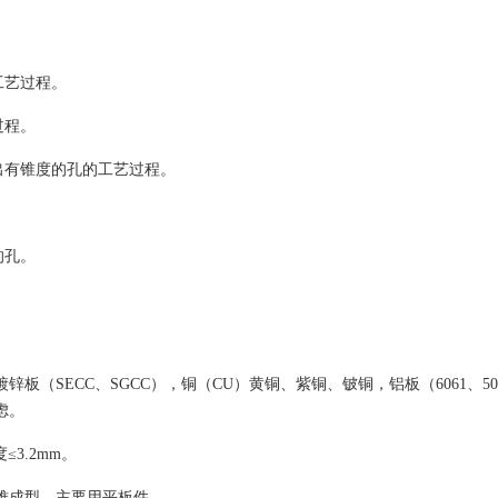
。
工艺过程。
过程。
出有锥度的孔的工艺过程。
的孔。
板（SECC、SGCC），铜（CU）黄铜、紫铜、铍铜，铝板（6061、505
虑。
3.2mm。
，但难成型，主要用平板件。