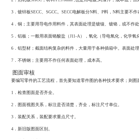
3．镀锌板SECC、SGCC。SECC电解板分N料、P料，N料主要
4．铜；主要用导电作用料件，其表面处理是镀镍、镀铬，或不作
5．铝板；一般用表面铬酸盐（J11-A），氧化（导电氧化，化学
6．铝型材；截面结构复杂的料件，大量用于各种插箱中。表面处
7．不锈钢；主要用不作任何表面处理，成本高。
图面审核
要编写零件的工艺流程，首先要知道零件图的各种技术要求；则图
1．检查图面是否齐全。
2．图面视图关系，标注是否清楚，齐全，标注尺寸单位。
3．装配关系，装配要求重点尺寸。
4．新旧版图面区别。