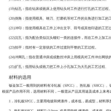
(19)钻孔：指在钻床或铣床上使用钻头对工件进行打孔的工艺过程
(20)倒角：指使用模具、锉刀、打磨机等对工件的尖角进行加工的
(21)冲印：指使用模具在工件上冲出文字、符号或其他印迹的工艺
(22)沉孔：指为配合类似沉头螺钉一类的连接件，而在工件上加工
(23)拍平：指对有一定形状的工件过渡到平整的工艺过程。
(24)冲网孔：指在普通冲床或或数控冲床上用模具对工件冲出网状
(25)扩孔：指用钻头或铣刀把工件上小孔加工为大孔的工艺过程.
材料的选用
钣金加工一般用到的材料有冷轧板（SPCC）、热轧板（SHCC）、镀锌
根据产品作用不同，选用材料不同，一般需从产品其用途及成本上来考
1．冷轧板SPCC，主要用电镀和烤漆件，成本低，易成型，材料厚度≤
2．热轧板SHCC，材料T≥3.0mm ,也是用电镀,烤漆件，成本低