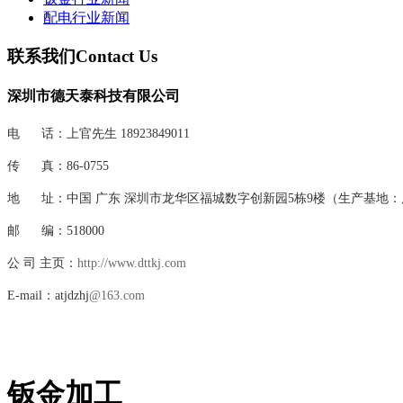
配电行业新闻
联系我们
Contact Us
深圳市德天泰科技有限公司
电 话：
上官先生 18923849011
传 真：86-0755
地 址：中国 广东 深圳市
龙华区
福城数字创新园5栋9楼（生产基地
邮 编：518000
公 司 主页：
http://www.dttkj.com
E-mail：atjdzhj
@163.com
钣金加工