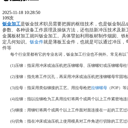
2025-11-18 10:28:50
109次
钣金加工
是钣金技术职员需要把握的枢纽技术，也是钣金制品
参数、各种设备工作原理及操纵方法，还包括新冲压技术及新
金属板材加工就叫钣金加工。具体譬如利用板材制作烟囱、铁
定几何知识。
钣金件
就是薄板五金件，也就是可以通过冲压，
件等
每个行业里都有它的专业名词，钣金加工行业也不例外。常见有以下
(1)压铆：指采用冲床或油压机把压铆螺母、压铆螺钉或压铆螺母
(2)涨铆：指先将工件沉孔，再采用冲床或油压机把涨铆螺母牢固
(3)拉母：指采用类似铆接的工艺。用拉母枪把
拉铆螺母
（POP）
(4)拉铆：指以拉铆枪为工具用拉钉将两个或两个以上工件紧密地
(5)铆接：用铆钉将两个或两个以上工件面对面连接在一起的工艺
(6)切角：指在冲床或油压机上使用模具对工件角进行切除的工艺过